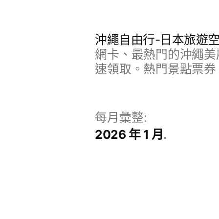
跳
至
沖繩自由行-日本旅遊
主
網卡、最熱門的沖繩美
要
速領取。熱門景點票券
內
容
每月彙整:
2026 年 1 月