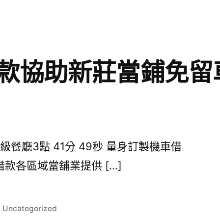
款協助新莊當鋪免留
廳3點 41分 49秒 量身訂製機車借
款各區域當舖業提供 […]
分
Uncategorized