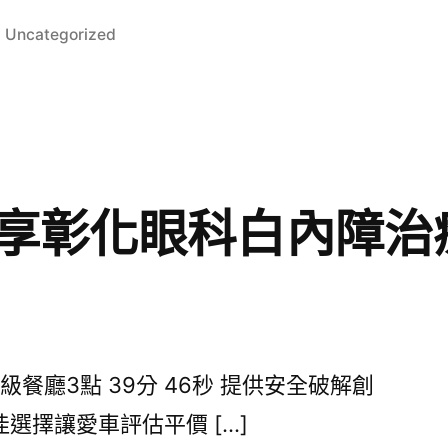
分
Uncategorized
類:
享彰化眼科白內障治
餐廳3點 39分 46秒 提供安全破解創
選擇讓愛車評估平價 […]