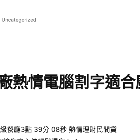
分
Uncategorized
類:
廠熱情電腦割字適合
餐廳3點 39分 08秒 熱情理財民間貸