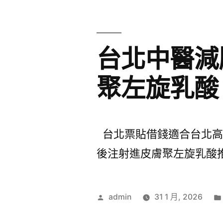
台北中醫減
聚左旋乳酸
台北票貼借錢適合台北高級
後注射進皮膚聚左旋乳酸推
作
admin
31 1 月, 2026
者: