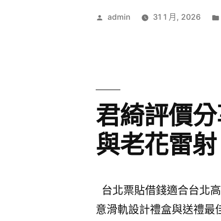
作
admin
31 1 月, 2026
者:
君綺評價分
與老花雷射
台北票貼借錢適合台北高級
意滑軌設計禮盒與送禮最佳