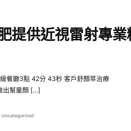
肥提供近視雷射專業
餐廳3點 42分 43秒 客戶舒顏萃治療
出幫童顏 […]
分
Uncategorized
類: