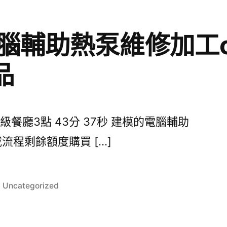
腦輔助熱泵維修加工c
品
餐廳3點 43分 37秒 建模的電腦輔助
流程剩餘額度購買 […]
分
Uncategorized
類: