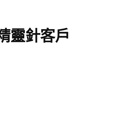
精靈針客戶