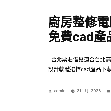
廚房整修電
免費cad產
台北票貼借錢適合台北高級
設計軟體選擇cad產品下載
作
admin
31 1 月, 2026
者: