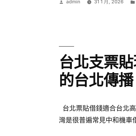
作
admin
31 1 月, 2026
者:
台北支票貼
的台北傳播
台北票貼借錢適合台北高級
灣是很普遍常見中和機車借